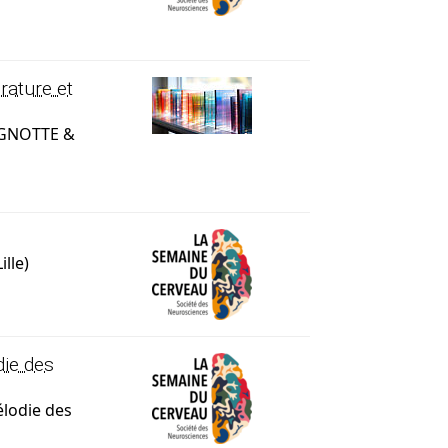
rature et
EIGNOTTE &
lle)
die des
élodie des