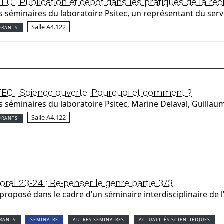
C : Publication et dépôt dans les pratiques de la re
s séminaires du laboratoire Psitec, un représentant du serv
Salle A4.122
ORANTS
EC : Science ouverte: Pourquoi et comment ?
s séminaires du laboratoire Psitec, Marine Delaval, Guill
Salle A4.122
ORANTS
ral 23-24 : Re-penser le genre partie 3/3
proposé dans le cadre d’un séminaire interdisciplinaire de l
ORANTS
SÉMINAIRE
AUTRES SÉMINAIRES
ACTUALITÉS SCIENTIFIQUES