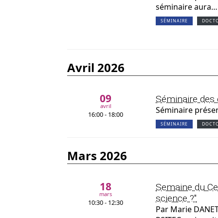
séminaire aura…
SÉMINAIRE
DOCT
avril 2026
09
Séminaire des
avril
Séminaire présen
16:00 - 18:00
SÉMINAIRE
DOCT
mars 2026
18
Semaine du Cerv
mars
science ?"
10:30 - 12:30
Par Marie DANET