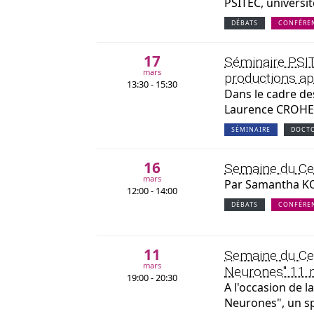
PSITEC, universi
DÉBATS
CONFÉRE
17
Séminaire PSITE
mars
productions a
13:30 - 15:30
Dans le cadre de
Laurence CROHE
SÉMINAIRE
DOCT
16
Semaine du Cer
mars
Par Samantha KOS
12:00 - 14:00
DÉBATS
CONFÉRE
11
Semaine du Cerv
mars
Neurones" 11 m
19:00 - 20:30
A l'occasion de 
Neurones", un s