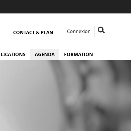
Connexion
Fermer la rech
Rechercher
CONTACT & PLAN
 Membres
LICATIONS
AGENDA
FORMATION
menu Formati