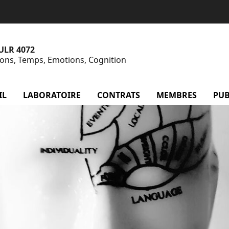
 ULR 4072
tions, Temps, Emotions, Cognition
IL
LABORATOIRE
menu Laboratoire
CONTRATS
menu Contrats
MEMBRES
menu
PUB