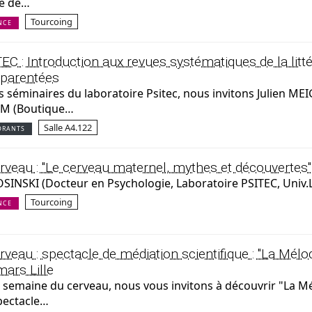
té de…
Tourcoing
NCE
C : Introduction aux revues systématiques de la litté
pparentées
s séminaires du laboratoire Psitec, nous invitons Julien M
M (Boutique…
Salle A4.122
ORANTS
veau : "Le cerveau maternel, mythes et découvertes"
INSKI (Docteur en Psychologie, Laboratoire PSITEC, Univ.Li
Tourcoing
NCE
eau : spectacle de médiation scientifique : "La Mélo
ars Lille
la semaine du cerveau, nous vous invitons à découvrir "La M
pectacle…