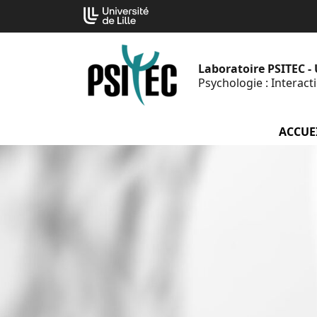
Aller
Cookies management panel
au
contenu
Laboratoire PSITEC -
Psychologie : Interac
ACCUE