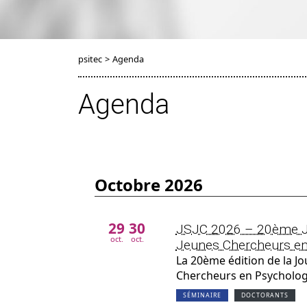
psitec
>
Agenda
Agenda
octobre 2026
29
30
JSJC 2026 – 20ème Jo
oct.
oct.
Jeunes Chercheurs en
La 20ème édition de la Jo
Chercheurs en Psychologie
SÉMINAIRE
DOCTORANTS