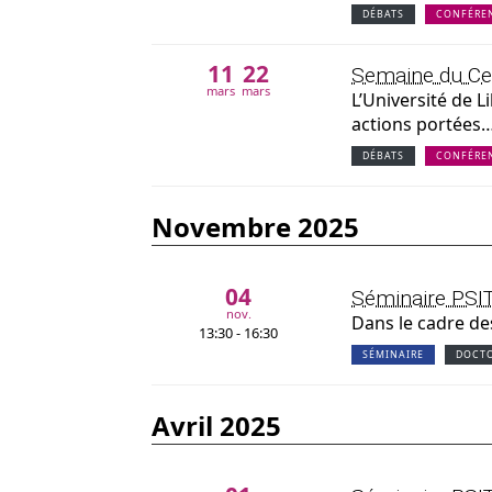
DÉBATS
CONFÉRE
11
22
Semaine du Cer
mars
mars
L’Université de L
actions portées
DÉBATS
CONFÉRE
novembre 2025
04
Séminaire PSIT
nov.
Dans le cadre de
13:30 - 16:30
SÉMINAIRE
DOCT
avril 2025