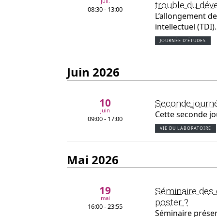
juil.
trouble du déve
08:30 - 13:00
L’allongement de
intellectuel (TDI
JOURNÉE D'ÉTUDES
juin 2026
10
Seconde journé
juin
Cette seconde jou
09:00 - 17:00
VIE DU LABORATOIRE
mai 2026
19
Séminaire des 
mai
poster ?
16:00 - 23:55
Séminaire présent