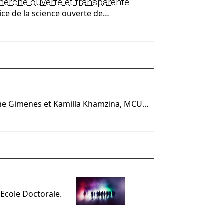
cherche ouverte et transparente
ice de la science ouverte de…
aume Gimenes et Kamilla Khamzina, MCU…
’Ecole Doctorale.