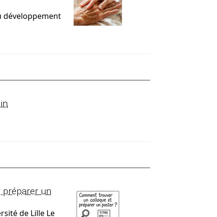
du développement
in
 préparer un
sité de Lille Le