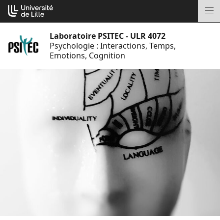
Aller
Cookies management panel
au
M
contenu
Laboratoire PSITEC - ULR 4072
Psychologie : Interactions, Temps,
Emotions, Cognition