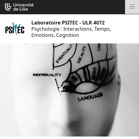
Aller
Cookies management panel
au
M
contenu
Laboratoire PSITEC - ULR 4072
Psychologie : Interactions, Temps,
Emotions, Cognition