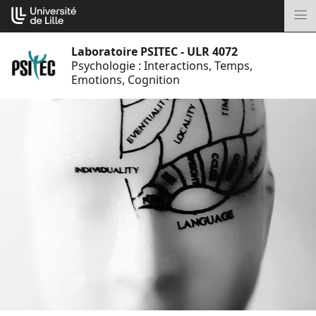
Aller
Cookies management panel
au
M
contenu
Laboratoire PSITEC - ULR 4072
Psychologie : Interactions, Temps,
Emotions, Cognition