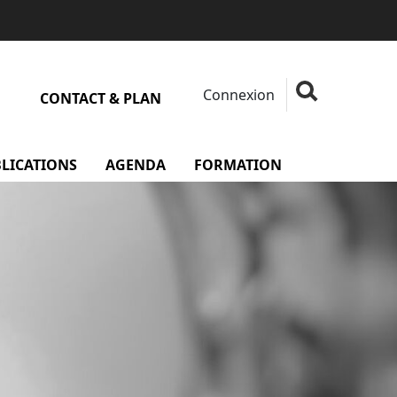
Connexion
Fermer la rech
Rechercher
CONTACT & PLAN
 Membres
LICATIONS
AGENDA
FORMATION
menu Formati