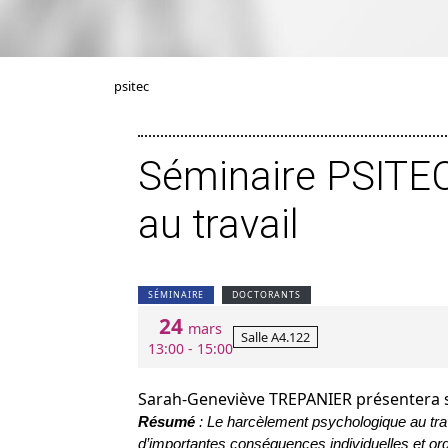
psitec
Séminaire PSITEC
au travail
SÉMINAIRE
DOCTORANTS
24
mars
Salle A4.122
13:00 - 15:00
Sarah-Geneviève TREPANIER présentera s
Résumé
: Le harcèlement psychologique au trav
d’importantes conséquences individuelles et org