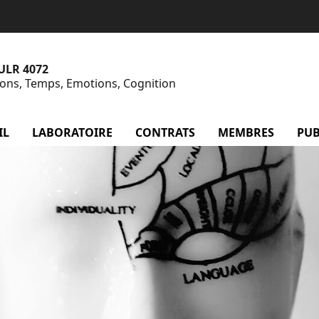
 ULR 4072
tions, Temps, Emotions, Cognition
IL
LABORATOIRE
menu Laboratoire
CONTRATS
menu Contrats
MEMBRES
menu
PUB