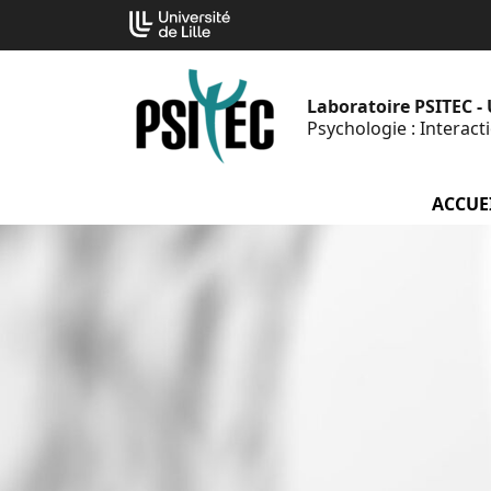
Aller
Cookies management panel
au
contenu
Laboratoire PSITEC -
Psychologie : Interac
ACCUE