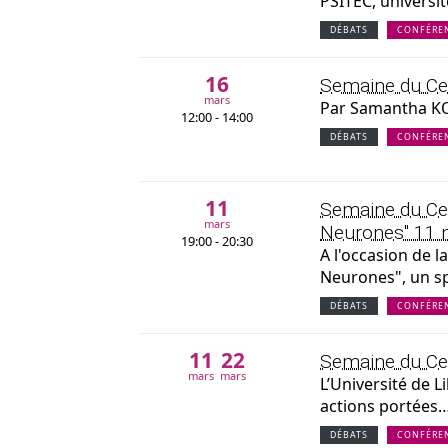
PSITEC, universi
DÉBATS
CONFÉRE
16
Semaine du Cer
mars
Par Samantha KOS
12:00 - 14:00
DÉBATS
CONFÉRE
11
Semaine du Cerv
mars
Neurones" 11 m
19:00 - 20:30
A l'occasion de 
Neurones", un s
DÉBATS
CONFÉRE
11
22
Semaine du Cer
mars
mars
L’Université de L
actions portées
DÉBATS
CONFÉRE