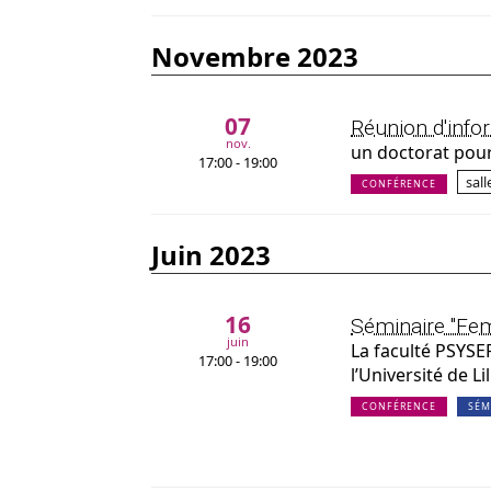
novembre 2023
07
Réunion d'infor
nov.
un doctorat pour
17:00 - 19:00
sal
CONFÉRENCE
juin 2023
16
Séminaire "Femm
juin
La faculté PSYSEF
17:00 - 19:00
l’Université de Li
CONFÉRENCE
SÉM