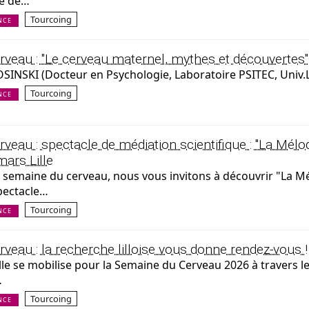
té de…
Tourcoing
NCE
veau : "Le cerveau maternel, mythes et découvertes"
INSKI (Docteur en Psychologie, Laboratoire PSITEC, Univ.Li
Tourcoing
NCE
eau : spectacle de médiation scientifique : "La Mélo
ars Lille
la semaine du cerveau, nous vous invitons à découvrir "La M
pectacle…
Tourcoing
NCE
veau : la recherche lilloise vous donne rendez-vous !
ille se mobilise pour la Semaine du Cerveau 2026 à travers le
…
Tourcoing
NCE