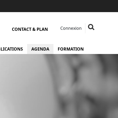
Connexion
Fermer la rech
Rechercher
CONTACT & PLAN
 Membres
LICATIONS
AGENDA
FORMATION
menu Formati