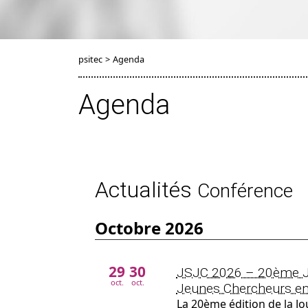
psitec
>
Agenda
Agenda
Actualités
Conférence
octobre 2026
29
30
JSJC 2026 – 20ème Jo
oct.
oct.
Jeunes Chercheurs en
La 20ème édition de la Jo