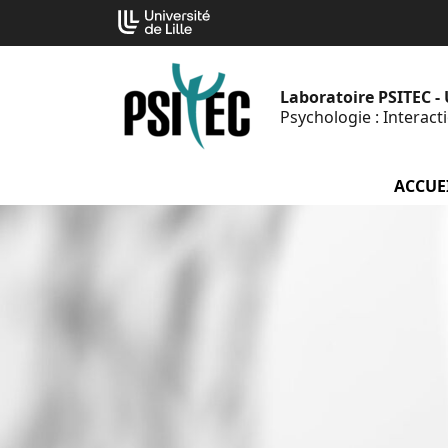
Aller
Cookies management panel
au
contenu
Laboratoire PSITEC -
Psychologie : Interac
ACCUE