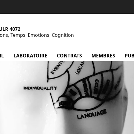
 ULR 4072
tions, Temps, Emotions, Cognition
IL
LABORATOIRE
menu Laboratoire
CONTRATS
menu Contrats
MEMBRES
menu
PUB