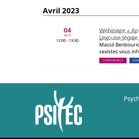
avril 2023
04
Webinaire « App
avril
L'excuse légal
12:00 - 13:30
Massil Benbouric
sexistes vous i
CONFÉRENCE
SÉM
Psych