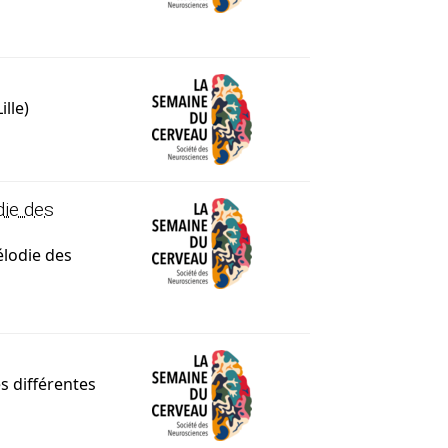
lle)
die des
élodie des
s différentes