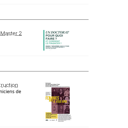
e Master 2
truction
iniciens de