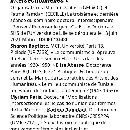
intersectionnelles »
Organisatrices: Marion Dalibert (GERiiCO) et
Fatma Ramdani (CECILLE) La troisème et dernière
séance du séminaire doctoral interdisciplinaire
"Penser / Repenser le genre" – École Doctorale
SHS de l’Université de Lille se déroulera le 18 juin
2021 Matin :
10h00-13h00
Sharon Baptiste
,
MCF, Université Paris 13,
Pléiade (UR 7338), « Le communisme à l’épreuve
du Black Feminism aux Etats-Unis dans les
années 1930-1950 »
Elise Abasse
,
Doctorante,
Paris 8 (IDHES, ED 31 Pratiques & théories du
sens) et La Manouba (Laboratoire des Arts et des
Humanités), « Le milieu communiste de Tunisie :
un espace de contact... au féminin ? (1943-1963) »
Myriam Paris
, Docteure "Mobilisations
intersectionnelles: le cas de l'Union des femmes
de La Réunion",
Karima Ramdani
,
Docteure en
Science Politique, laboratoire CNRS/CRESPPA
(UMR 7217), , « Socio histoire et politique de
mouvements féministes inclusifs et