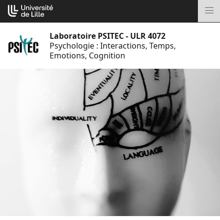
Aller
Cookies management panel
au
M
contenu
Laboratoire PSITEC - ULR 4072
Psychologie : Interactions, Temps,
Emotions, Cognition