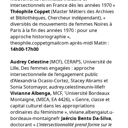
intersectionnels en France dès les années 1970 »
Théophile Coppet
(Master Métiers des Archives
et Bibliothèques, Chercheur indépendant), «
diversités de mouvements de femmes Noires à
Paris à la fin des années 1970 : pour une
approche historiographie »,
theophile.coppet
gmail
com après-midi Matin :
14h00-17h00
Audrey Celestine
(MCF), CERAPS, Université de
Lille, Des femmes engagées : approche
intersectionnelle de l’engagement public
d’Alexandria Ocasio-Cortez, Stacey Abrams et
Sonia Sotomayor, audrey.celestine
univ-lille
fr
Vivianne Albenga,
MCF, 'Université Bordeaux
Montaigne, (MICA, EA 4426), « Genre, classe et
capital culturel dans les appropriations
ordinaires du féminisme », viviane.albenga
iut.u-
bordeaux-montaigne
fr
Jaércio Bento Da-Silva
,
doctorant «
L’intersectionnalité prend forme sur le