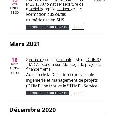
avril
MESHS Automatiser l’écriture de
17:00 -
ma bibliographie : utiliser zotero
18:30
Formation aux outils
numériques en SHS
zoom
SÉMINAIRE DES DOCTORANTS
mars 2021
18
Séminaire des doctorants - Mars TORERO
mars
IBAD Alexandra sur "Montage de projets et
15:30 -
financements"
17:30
Au sein de la Direction transversale
ingénierie et management de projets
(DTIMP), se trouve le STEMP - Service…
zoom
SÉMINAIRE DES DOCTORANTS
décembre 2020