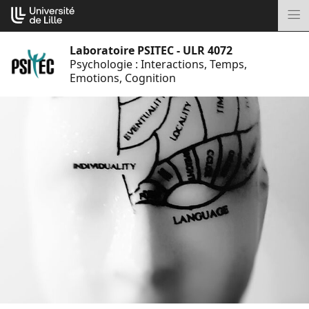
Aller
Cookies management panel
au
M
contenu
Laboratoire PSITEC - ULR 4072
Psychologie : Interactions, Temps,
Emotions, Cognition